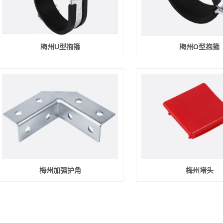
梅州U型抱箍
梅州O型抱箍
梅州加强护角
梅州堵头