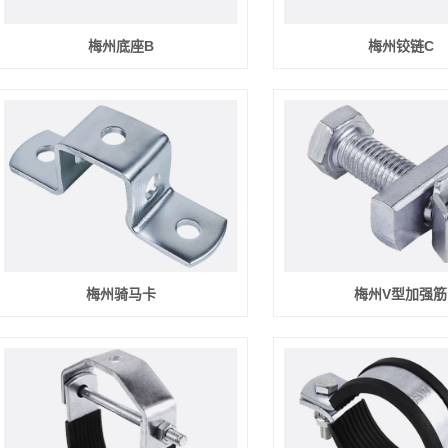
梅州底座B
梅州铰链C
梅州骑马卡
梅州V型加强筋