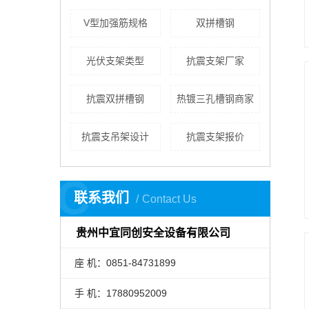
V型加强筋规格
双拼槽钢
光伏支架类型
抗震支架厂家
抗震双拼槽钢
热镀三孔槽钢商家
抗震支吊架设计
抗震支架报价
C
联系我们
Contact Us
贵州中宜同创安全设备有限公司
座 机：0851-84731899
手 机：17880952009