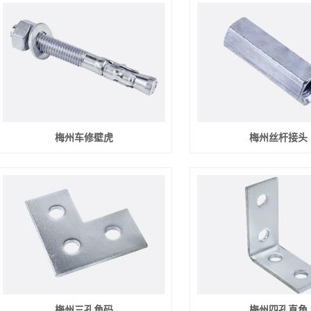
梅州车修壁虎
梅州丝杆接头
梅州三孔角码
梅州四孔直角