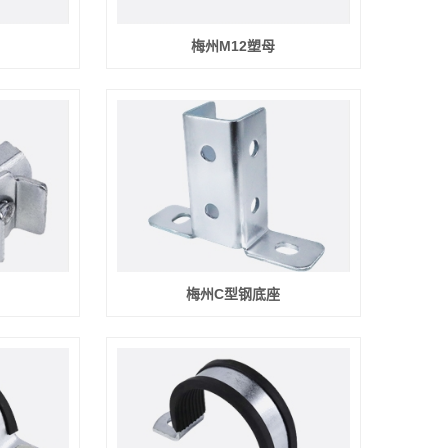
梅州M12塑母
梅州C型钢底座