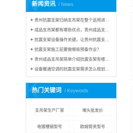
N
新闻资讯
News
贵州抗震支架归纳支吊架在整个运用进程中有什么作用？
成品支吊架都有哪些优点，贵州成品支吊架普及运用在哪些当地？
抗震支架设备操作关键，让贵州抗震支吊架来给大家介绍
抗震支架施工前要做哪些预备作业？
贵州成品支吊架简单介绍抗震支架有哪些作用？
设备暖通空调的抗震支架需求怎么规划好？
K
热门关键词
Keywords
支吊架生产厂家
堵头批发价
电镀槽钢型号
欧姆管夹型号