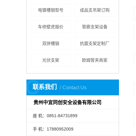
电镀槽钢型号
成品支吊架订购
车修壁虎报价
管廊支架设备
双拼槽钢
抗震支架定制厂
光伏支架
欧姆管夹商家
C
联系我们
Contact Us
贵州中宜同创安全设备有限公司
座 机：0851-84731899
手 机：17880952009