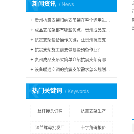
N
新闻资讯
News
贵州抗震支架归纳支吊架在整个运用进程中有什么作用？
成品支吊架都有哪些优点，贵州成品支吊架普及运用在哪些当地？
抗震支架设备操作关键，让贵州抗震支吊架来给大家介绍
抗震支架施工前要做哪些预备作业？
贵州成品支吊架简单介绍抗震支架有哪些作用？
设备暖通空调的抗震支架需求怎么规划好？
K
热门关键词
Keywords
丝杆接头订购
抗震支架生产
法兰螺母批发厂
十字角码报价